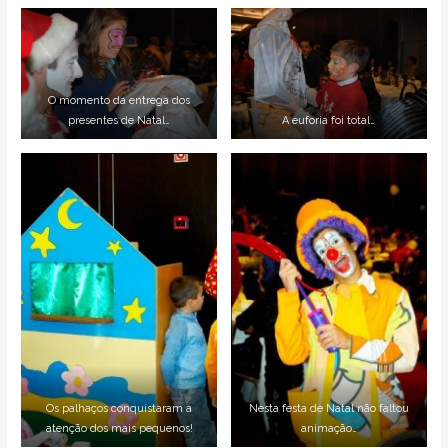
O momento da entrega dos
presentes de Natal…
A euforia foi total…
Os palhaços conquistaram a
Nesta festa de Natal não faltou
atenção dos mais pequenos!
animação…