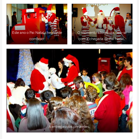
Este ano o Pai Natal chegou de
O momento alto do dia deu-se
comboio!
com a chegada do Pai Natal…
A entregas dos presentes…