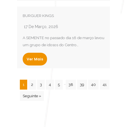
BURGUER KINGS
17 De Março, 2026
A SEMENTE no passado dia 16 de março levou
um grupo de idosos do Centro…
Ver Mais
…
1
2
3
4
5
38
39
40
41
Seguinte »