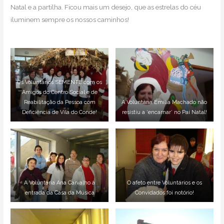
Natal e a partilha. Ficou mais um desejo, que as estrelas do céu
iluminem sempre os nossos caminhos!
Os Voluntários SEMENTE com os
Amigos do Centro Social e de
Reabilitação da Pessoa com
A Voluntária Emília Machado não
Deficiência de Vila do Conde!
resistiu a ‘encarnar’ no Pai Natal!
A Voluntária Ana Carvalho à
O afeto entre Voluntários e os
entrada da Casa da Música
Convidados foi notório!