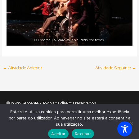
O Espetáculo ‘Ícaro’ foi aplaudido por todos!
←
Atividade Anterior
Atividade Seguinte
→
© 2026
Semente
- Todos os direitos reservados
Este site utiliza cookies para permitir uma melhor experiência
Home
O que nos move
Equipa
Atividades
Relatórios
por parte do utilizador. Ao navegar no site estará a consentir a
Mecenas
Contactos
Política de Cookies
sua utilização.
Política de Privacidade
Aceitar
Recusar