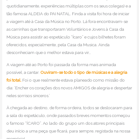
quotidianamente, experiências múltiplas com os seus colegas) e a
tão famosa ALDEIA do PAI NATAL. Finda a visita foi hora de iniciar
a viagem até à Casa da Música no Porto. Lá fora encontravam-se
as carrinhas que transportaram Voluntários e Jovens à Casa da
Música para assistir ao espetáculo “Ícaro” e cujos bilhetes foram
oferecidos, especialmente, pela Casa da Musica. Ainda
desconheciam que o melhor estava para vir…
A viagem até ao Porto foi passada da forma mais animada
possível, a cantar.
Ouviram-se todo o tipo de músicas e a alegria
foi total.
Foi o que realmente estava planeado como missão do
dia: ‘Encher os corações dos novos AMIGOS de alegria e despertar
neles sorrisos sinceros.’
À chegada ao destino, de forma ordeira, todos se deslocaram para
a sala do espetáculo, onde passados breves momentos começou
o famoso “ÍCARO”. Ao lado do grupo um dos atores principais
deu início a uma peça que ficará, para sempre, registada na nossa
memória!