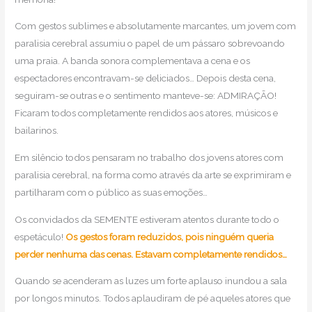
Com gestos sublimes e absolutamente marcantes, um jovem com
paralisia cerebral assumiu o papel de um pássaro sobrevoando
uma praia. A banda sonora complementava a cena e os
espectadores encontravam-se deliciados… Depois desta cena,
seguiram-se outras e o sentimento manteve-se: ADMIRAÇÃO!
Ficaram todos completamente rendidos aos atores, músicos e
bailarinos.
Em silêncio todos pensaram no trabalho dos jovens atores com
paralisia cerebral, na forma como através da arte se exprimiram e
partilharam com o público as suas emoções…
Os convidados da SEMENTE estiveram atentos durante todo o
espetáculo!
Os gestos foram reduzidos, pois ninguém queria
perder nenhuma das cenas. Estavam completamente rendidos…
Quando se acenderam as luzes um forte aplauso inundou a sala
por longos minutos. Todos aplaudiram de pé aqueles atores que