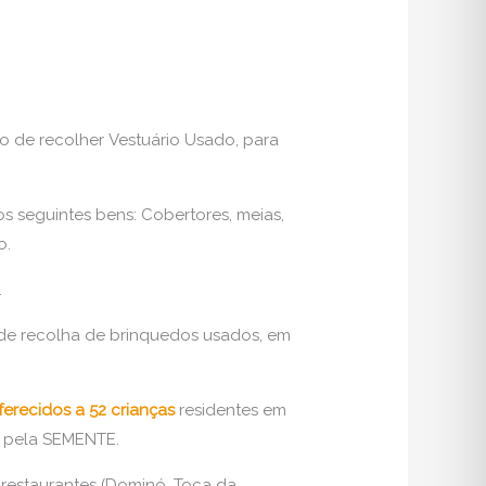
 de recolher Vestuário Usado, para
s seguintes bens: Cobertores, meias,
o.
.
e recolha de brinquedos usados, em
erecidos a 52 crianças
residentes em
a pela SEMENTE.
 restaurantes (Dominó, Toca da