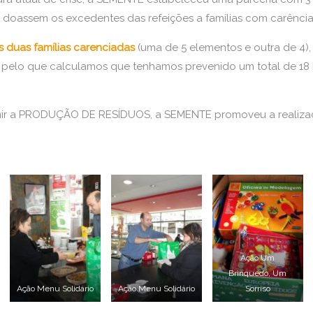
s doassem os excedentes das refeições a famílias com carên
 duas famílias carenciadas
(uma de 5 elementos e outra de 4),
da, pelo que calculamos que tenhamos prevenido um total de 18 
enir a PRODUÇÃO DE RESÍDUOS, a SEMENTE promoveu a reali
Ação Um
Brinquedo, Um
Ação Menu Solidário
Ação Menu Solidário
Sorriso