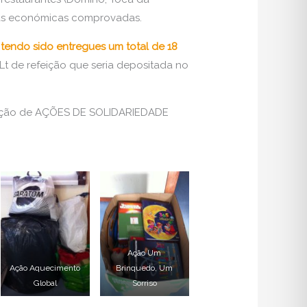
cias económicas comprovadas.
tendo sido entregues um total de 18
Lt de refeição que seria depositada no
zação de AÇÕES DE SOLIDARIEDADE
Ação Um
Ação Aquecimento
Brinquedo, Um
Global
Sorriso