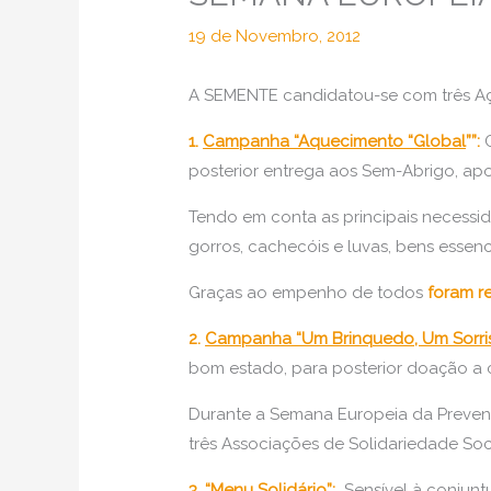
19 de Novembro, 2012
A SEMENTE candidatou-se com três Aç
1.
Campanha “Aquecimento “Global
””:
C
posterior entrega aos Sem-Abrigo, ap
Tendo em conta as principais necessi
gorros, cachecóis e luvas, bens essen
Graças ao empenho de todos
foram r
2.
Campanha “Um Brinquedo, Um Sorri
bom estado, para posterior doação a c
Durante a Semana Europeia da Preve
três Associações de Solidariedade Soc
3. “
Menu Solidário
”:
Sensível à conjunt