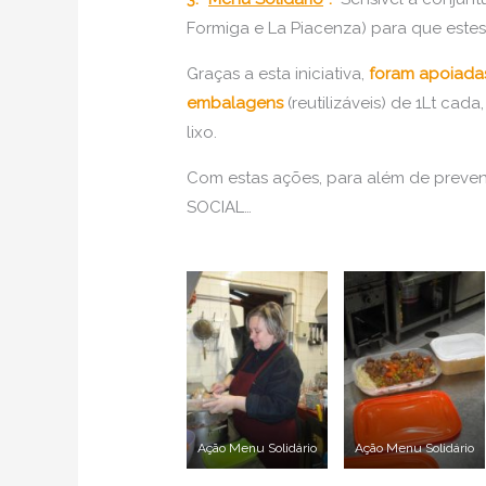
Formiga e La Piacenza) para que este
Graças a esta iniciativa,
foram apoiadas
embalagens
(reutilizáveis) de 1Lt ca
lixo.
Com estas ações, para além de prev
SOCIAL…
Ação Menu Solidário
Ação Menu Solidário