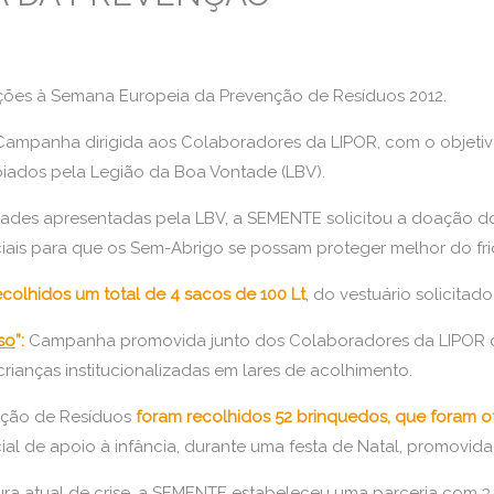
ões à Semana Europeia da Prevenção de Resíduos 2012.
ampanha dirigida aos Colaboradores da LIPOR, com o objetivo
oiados pela Legião da Boa Vontade (LBV).
dades apresentadas pela LBV, a SEMENTE solicitou a doação do
ciais para que os Sem-Abrigo se possam proteger melhor do fri
ecolhidos um total de 4 sacos de 100 Lt
, do vestuário solicitado
so
”:
Campanha promovida junto dos Colaboradores da LIPOR d
rianças institucionalizadas em lares de acolhimento.
nção de Resíduos
foram recolhidos 52 brinquedos, que foram of
ial de apoio à infância, durante uma festa de Natal, promovid
ura atual de crise, a SEMENTE estabeleceu uma parceria com 3