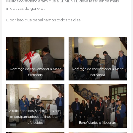
Muitos confidenciaram que a SEMENTE deve fazer ainda mais
iniciativas do género…
É por isso que trabalhamos todos os dias!
A entrega do esquentador à Maria
A entrega do esquentador à Maria
Fernanda
Fernanda
A felicidade dos Beneficiários com
os equipamentos que lhes foram
oferecidos
Beneficiários e Mecenas!