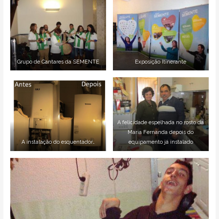
Grupo de Cantares da SEMENTE
Exposição Itinerante
A felicidade espelhada no rosto da
Maria Fernanda depois do
A instalação do esquentador…
equipamento já instalado