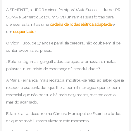
A SEMENTE, a LIPOR e cinco “Amigos” (AutoSueco, Hidurbe, RRI,
SOMA e Bernardo Joaquim Silva) uniram as suas forças para
oferecer às famílias uma
cadeira de rodas elétrica adaptada
e
um
esquentador
.
O Vítor Hugo, de 17 anos e paralisia cerebral não coube em si de
contente com a surpresa…
…Euforia, lágrimas, gargalhadas, abraços, promessas e muitas
palavras, num misto de esperança e “incredulidade”!
A Maria Fernanda, mais recatada, mostrou-se feliz, ao saber que ia
receber o esquentador, que lhe ia permitir ter água quente, bem
essencial que não possuía há mais de 9 meses, mesmo com o
marido acamado.
Esta iniciativa decorreu na Câmara Municipal de Espinho e todos
os que se mobilizaram viveram este momento.