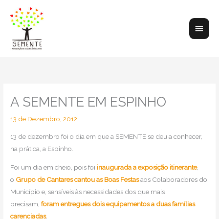
Skip
to
Main
content
Men
A SEMENTE EM ESPINHO
13 de Dezembro, 2012
13 de dezembro foi o dia em que a SEMENTE se deu a conhecer,
na prática, a Espinho.
Foi um dia em cheio, pois foi
inaugurada a exposição itinerante
,
o
Grupo de Cantares cantou as Boas Festas
aos Colaboradores do
Município e, sensíveis às necessidades dos que mais
precisam,
foram entregues dois equipamentos a duas famílias
carenciadas
.