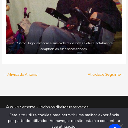
O Vítor Hugo feliz com a sua cadeira de rodas elétrica, totalmente
adaptada às suas necessidades!
←
Atividade Anterior
Atividade Seguinte
→
© 2026
Semente
- Todos os direitos reservados
Este site utiliza cookies para permitir uma melhor experiência
Home
O que nos move
Equipa
Atividades
Relatórios
por parte do utilizador. Ao navegar no site estará a consentir a
Mecenas
Contactos
Política de Cookies
sua utilização.