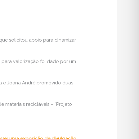
que solicitou apoio para dinamizar
 para valorização foi dado por um
cha e Joana André promovido duas
e materiais recicláveis – “Projeto
ver uma exposição de divulgação