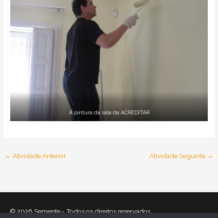
A pintura da sala da ACREDITAR
←
Atividade Anterior
Atividade Seguinte
→
© 2026
Semente
- Todos os direitos reservados