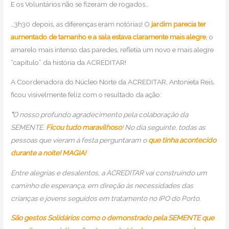
E os Voluntários não se fizeram de rogados…
…3h30 depois, as diferenças eram notórias! O
jardim parecia ter
aumentado de tamanho e a sala estava claramente mais alegre
, o
amarelo mais intenso das paredes, refletia um novo e mais alegre
“capítulo” da história da ACREDITAR!
A Coordenadora do Núcleo Norte da ACREDITAR, Antonieta Reis,
ficou visivelmente feliz com o resultado da ação:
“
O nosso profundo agradecimento pela colaboração da
SEMENTE.
Ficou tudo maravilhoso
!
No dia seguinte, todas as
pessoas que vieram à festa perguntaram o
que tinha
acontecido
durante a noite! MAGIA!
Entre alegrias e desalentos, a ACREDITAR vai construindo um
caminho de esperança, em direção às necessidades das
crianças e jovens seguidos em tratamento no IPO do Porto.
São gestos Solidários como o demonstrado pela SEMENTE que