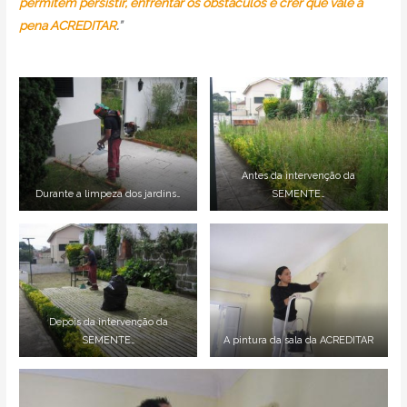
permitem persistir, enfrentar os obstáculos e crer que vale a
pena ACREDITAR
.”
Antes da intervenção da
Durante a limpeza dos jardins…
SEMENTE…
Depois da intervenção da
SEMENTE…
A pintura da sala da ACREDITAR