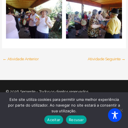
←
Atividade Anterior
Atividade Seguinte
→
© 2026
Semente
- Todos os direitos reservados
Este site utiliza cookies para permitir uma melhor experiência
Home
O que nos move
Equipa
Atividades
Relatórios
por parte do utilizador. Ao navegar no site estará a consentir a
Mecenas
Contactos
Política de Cookies
sua utilização.
Política de Privacidade
Aceitar
Recusar