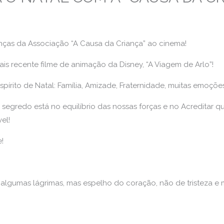
ças da Associação “A Causa da Criança” ao cinema!
mais recente filme de animação da Disney, “A Viagem de Arlo”!
írito de Natal: Família, Amizade, Fraternidade, muitas emoçõe
egredo está no equilíbrio das nossas forças e no Acreditar q
el!
!
lgumas lágrimas, mas espelho do coração, não de tristeza e