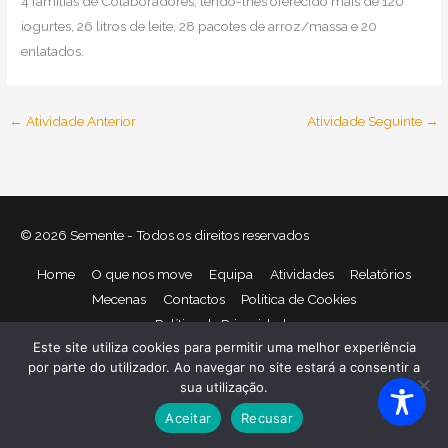
4 famílias de Colaboradores, tendo-lhes oferecido mais de 120
iogurtes, 26 litros de leite, 28 pacotes de arroz/massa e 20
enlatados.
←
Atividade Anterior
Atividade Seguinte
→
© 2026
Semente
- Todos os direitos reservados
Home
O que nos move
Equipa
Atividades
Relatórios
Mecenas
Contactos
Política de Cookies
Política de Privacidade
Este site utiliza cookies para permitir uma melhor experiência
por parte do utilizador. Ao navegar no site estará a consentir a
sua utilização.
Aceitar
Recusar