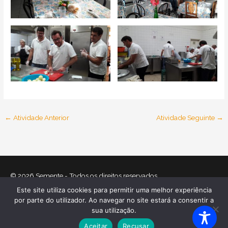
←
Atividade Anterior
Atividade Seguinte
→
© 2026
Semente
- Todos os direitos reservados
Este site utiliza cookies para permitir uma melhor experiência
Home
O que nos move
Equipa
Atividades
Relatórios
por parte do utilizador. Ao navegar no site estará a consentir a
Mecenas
Contactos
Política de Cookies
sua utilização.
Política de Privacidade
Aceitar
Recusar