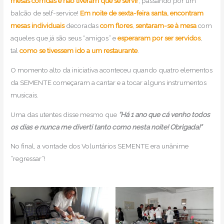
mesas corridas e não tiveram que se servir
, passando por um
balcão de self-service!
Em noite de sexta-feira santa, encontram
mesas individuais
decoradas
com flores
,
sentaram-se à mesa
com
aqueles que já são seus “amigos” e
esperaram por ser servidos
,
tal
como se tivessem ido a um restaurante
.
O momento alto da iniciativa aconteceu quando quatro elementos
da SEMENTE começaram a cantar e a tocar alguns instrumentos
musicais.
Uma das utentes disse mesmo que
“Há 1 ano que cá venho todos
os dias e nunca me diverti tanto como nesta noite! Obrigada!”
No final, a vontade dos Voluntários SEMENTE era unânime
“regressar”!