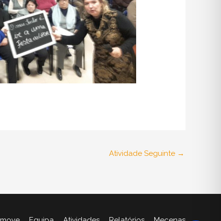
Atividade Seguinte
→
 move
Equipa
Atividades
Relatórios
Mecenas