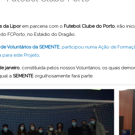
s da Lipor
em parceria com o
Futebol Clube do Porto
, irão in
 do FCPorto, no Estádio do Dragão.
 de Voluntários da SEMENTE
, participou numa Ação de Formaçã
a para este Projeto
.
de janeiro
, constituída pelos nossos Voluntários, os quais dem
qual a
SEMENTE
orgulhosamente fará parte.