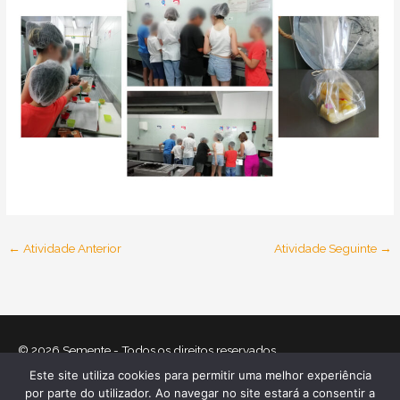
←
Atividade Anterior
Atividade Seguinte
→
© 2026
Semente
- Todos os direitos reservados
Este site utiliza cookies para permitir uma melhor experiência
Home
O que nos move
Equipa
Atividades
Relatórios
por parte do utilizador. Ao navegar no site estará a consentir a