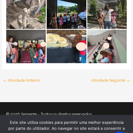
←
Atividade Anterior
Atividade Seguinte
→
© 2026
Semente
- Todos os direitos reservados
Este site utiliza cookies para permitir uma melhor experiência
Home
O que nos move
Equipa
Atividades
Relatórios
por parte do utilizador. Ao navegar no site estará a consentir a
Mecenas
Contactos
Política de Cookies