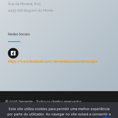
Rua da Morena, 805
4435-746 Baguim do Monte
Redes Sociais
https://www.facebook.com/sementeassvoluntarios.lipor
© 2026
Semente
- Todos os direitos reservados
Este site utiliza cookies para permitir uma melhor experiência
Home
O que nos move
Equipa
Atividades
Relatórios
por parte do utilizador. Ao navegar no site estará a consentir a