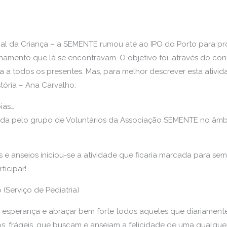
ial da Criança – a SEMENTE rumou até ao IPO do Porto para pr
amento que lá se encontravam. O objetivo foi, através do cont
a todos os presentes. Mas, para melhor descrever esta ativi
tória – Ana Carvalho:
ias…
ida pelo grupo de Voluntários da Associação SEMENTE no âm
s e anseios iniciou-se a atividade que ficaria marcada para 
ticipar!
 (Serviço de Pediatria)
 esperança e abraçar bem forte todos aqueles que diariament
os, frágeis, que buscam e anseiam a felicidade de uma qualqu