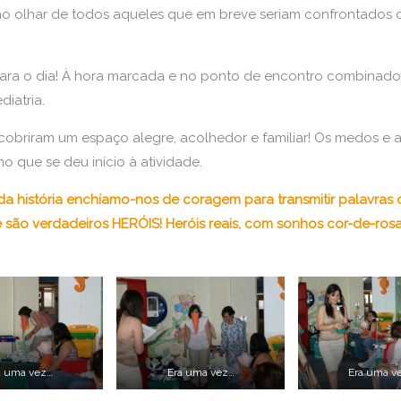
o olhar de todos aqueles que em breve seriam confrontados co
gara o dia! À hora marcada e no ponto de encontro combinado
diatria.
cobriram um espaço alegre, acolhedor e familiar! Os medos e 
mo que se deu início à atividade.
 da história enchíamo-nos de coragem para transmitir palavras 
 são verdadeiros HERÓIS! Heróis reais, com sonhos cor-de-ros
a uma vez…
Era uma vez…
Era uma v