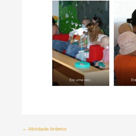
Era uma vez…
Er
←
Atividade Anterior