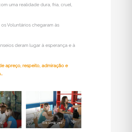
m uma realidade dura, fria, cruel,
 os Voluntários chegaram às
anseios deram lugar à esperança e à
de apreço, respeito, admiração e
a…
ez…
Era uma vez…