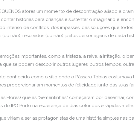
PEQUENOS atores um momento de descontração aliado à dramat
contar histórias para crianças é sustentar o imaginário e encon
do intenso de conflitos, dos impasses, das soluções que todos
ou não), resolvidos (ou não), pelos personagens de cada hist
emoções importantes, como a tristeza, a raiva, a irritação, o be
a que se podem descobrir outros lugares, outros tempos, outra
ente conhecido como o sítio onde o Pássaro Tobias costumava 
hes proporcionariam momentos de felicidade junto das suas fam
 das Flores) que as “Sementinhas” começaram por desenhar, corta
 do IPO Porto na esperança de dias coloridos e rápidas melho
e viriam a ser as protagonistas de uma história simples nas 