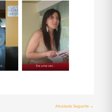
ez…
Era uma vez…
Atividade Seguinte
→