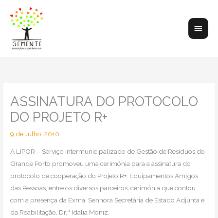
Skip
to
Main
content
Men
ASSINATURA DO PROTOCOLO
DO PROJETO R+
9 de Julho, 2010
A LIPOR – Serviço Intermunicipalizado de Gestão de Resíduos do
Grande Porto promoveu uma cerimónia para a assinatura do
protocolo de cooperação do Projeto R+: Equipamentos Amigos
das Pessoas, entre os diversos parceiros, cerimónia que contou
com a presença da Exma. Senhora Secretária de Estado Adjunta e
da Reabilitação, Dr.ª Idália Moniz.