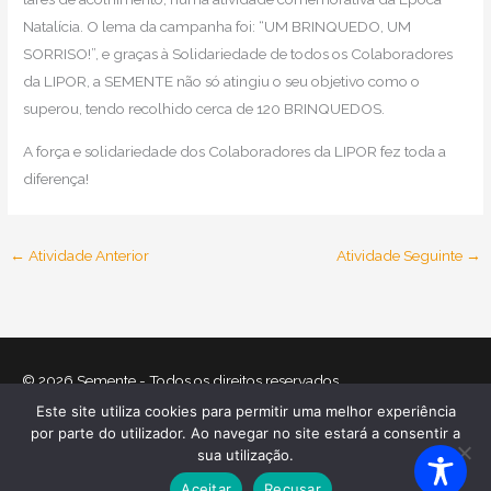
Natalícia. O lema da campanha foi: “UM BRINQUEDO, UM
SORRISO!”, e graças à Solidariedade de todos os Colaboradores
da LIPOR, a SEMENTE não só atingiu o seu objetivo como o
superou, tendo recolhido cerca de 120 BRINQUEDOS.
A força e solidariedade dos Colaboradores da LIPOR fez toda a
diferença!
←
Atividade Anterior
Atividade Seguinte
→
© 2026
Semente
- Todos os direitos reservados
Este site utiliza cookies para permitir uma melhor experiência
Home
O que nos move
Equipa
Atividades
Relatórios
por parte do utilizador. Ao navegar no site estará a consentir a
Mecenas
Contactos
Política de Cookies
sua utilização.
Política de Privacidade
Aceitar
Recusar