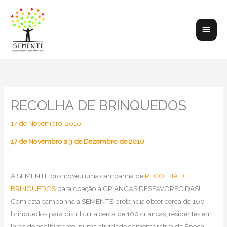
Skip
to
Main
content
Men
RECOLHA DE BRINQUEDOS
17 de Novembro, 2010
17 de Novembro a 3 de Dezembro de 2010
A SEMENTE promoveu uma campanha de
RECOLHA DE
BRINQUEDOS
para doação a CRIANÇAS DESFAVORECIDAS!
Com esta campanha a SEMENTE pretendia obter cerca de 100
brinquedos para distribuir a cerca de 100 crianças, residentes em
lares de acolhimento, numa atividade comemorativa da Época