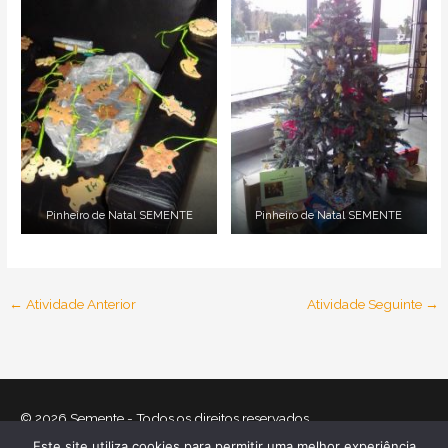
Pinheiro de Natal SEMENTE
Pinheiro de Natal SEMENTE
←
Atividade Anterior
Atividade Seguinte
→
© 2026
Semente
- Todos os direitos reservados
Este site utiliza cookies para permitir uma melhor experiência