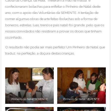
Causa da Criança, da Maia, “meteram a mão na massa” e
confecionaram bolachas para enfeitar o Pinheiro de Natal deste
ano, com o apoio das Voluntárias da SEMENTE. A tentação de
comer algumas obras de arte feitas (bolachas sob a forma de
bonecos, estrelas, luas, trenós e pais natal) foi grande, pelo que os
nossos convidados não resistiram a provar os doces que tinham
cozinhado.
O resultado não podia ser mais perfeito! Um Pinheiro de Natal que
traduz, na perfeição, a doçura destas crianças.
Pinheiro de Natal SEMENTE
Pinheiro de Natal SEMENTE