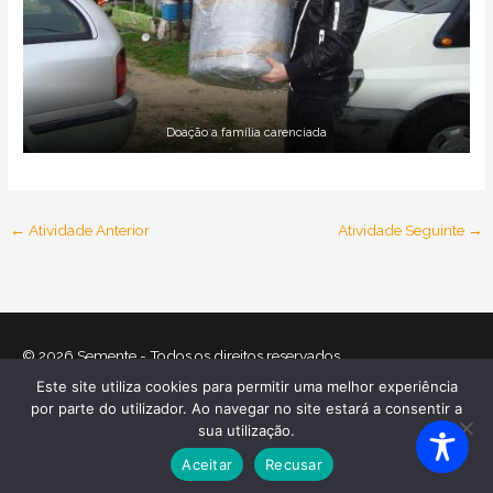
Doação a família carenciada
←
Atividade Anterior
Atividade Seguinte
→
© 2026
Semente
- Todos os direitos reservados
Este site utiliza cookies para permitir uma melhor experiência
Home
O que nos move
Equipa
Atividades
Relatórios
por parte do utilizador. Ao navegar no site estará a consentir a
Mecenas
Contactos
Política de Cookies
sua utilização.
Política de Privacidade
Aceitar
Recusar