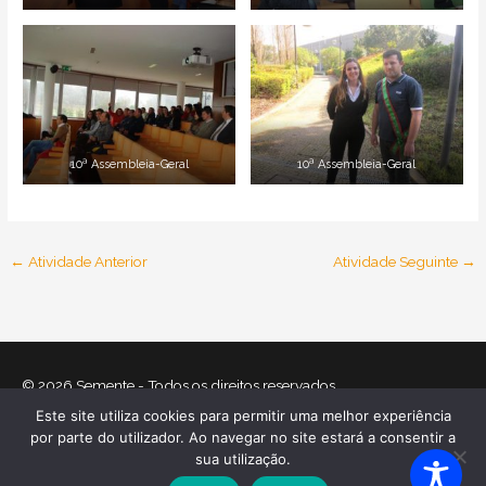
10ª Assembleia-Geral
10ª Assembleia-Geral
←
Atividade Anterior
Atividade Seguinte
→
© 2026
Semente
- Todos os direitos reservados
Este site utiliza cookies para permitir uma melhor experiência
Home
O que nos move
Equipa
Atividades
Relatórios
por parte do utilizador. Ao navegar no site estará a consentir a
Mecenas
Contactos
Política de Cookies
sua utilização.
Política de Privacidade