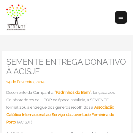
Skip
to
Main
content
Men
SEMENTE ENTREGA DONATIVO
À ACISJF
14 de Fevereiro, 2014
Decorrente da Campanha
“Padrinhos do Bem”
, lançada aos
Colaboradores da LIPOR na época natalícia, a SEMENTE
formalizou a entregue dos géneros recolhidos à
Associação
Católica Internacional ao Serviço da Juventude Feminina do
Porto
(ACISJF).