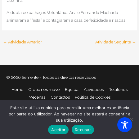
Cozinha!
A dupla de palhaços Voluntários Ana e Fernando Machado
animaram a “festa” e contagiaram a casa de felicidade e risadas.
←
Atividade Anterior
Atividade Seguinte
→
© 2026
Semente
- Todos os direitos reservados
Home
O que nos move
Equipa
Atividades
Relatórios
Mecenas
Contactos
Política de Cookies
Política de Privacidade
Este site utiliza cookies para permitir uma melhor experiência
por parte do utilizador. Ao navegar no site estará a consentir a
sua utilização.
Aceitar
Recusar