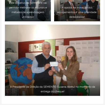
Este donativo da SEMENTE vai
permitir melhorar os recursos e
A aposta na inovação dos
métodos de aprendizagem
equipamentos é uma prioridade
utilizados!
desta escola!
A Presidente da Direção da SEMENTE (Susana Abreu) no momento da
entrega do cheque!