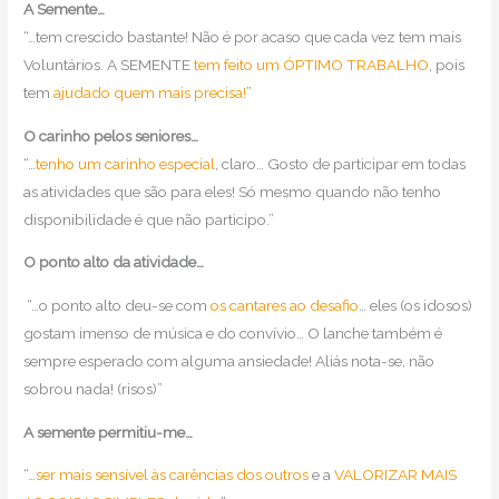
A Semente…
“…tem crescido bastante! Não é por acaso que cada vez tem mais
Voluntários. A SEMENTE
tem feito um ÓPTIMO TRABALHO
, pois
tem
ajudado quem mais precisa!
”
O carinho pelos seniores…
“…
tenho um carinho especial
, claro… Gosto de participar em todas
as atividades que são para eles! Só mesmo quando não tenho
disponibilidade é que não participo.”
O ponto alto da atividade…
“…o ponto alto deu-se com
os cantares ao desafio
… eles (os idosos)
gostam imenso de música e do convívio… O lanche também é
sempre esperado com alguma ansiedade! Aliás nota-se, não
sobrou nada! (risos)”
A semente permitiu-me…
“…
ser mais sensível às carências dos outros
e a
VALORIZAR MAIS