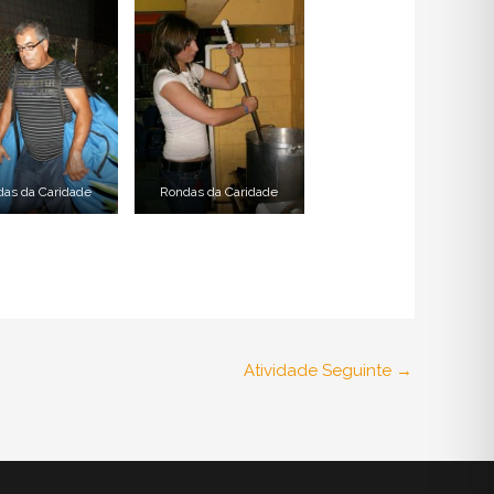
das da Caridade
Rondas da Caridade
Atividade Seguinte
→