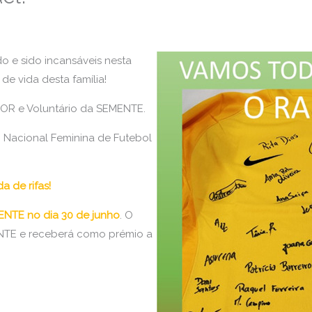
o e sido incansáveis nesta
de vida desta família!
POR e Voluntário da SEMENTE.
 Nacional Feminina de Futebol
a de rifas!
NTE no dia 30 de junho
. O
NTE e receberá como prémio a